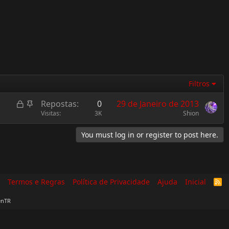
Filtros
L
F
Repostas
0
29 de Janeiro de 2013
o
i
Visitas
3K
Shion
c
x
You must log in or register to post here.
k
o
e
d
Termos e Regras
Política de Privacidade
Ajuda
Inicial
R
S
S
enTR