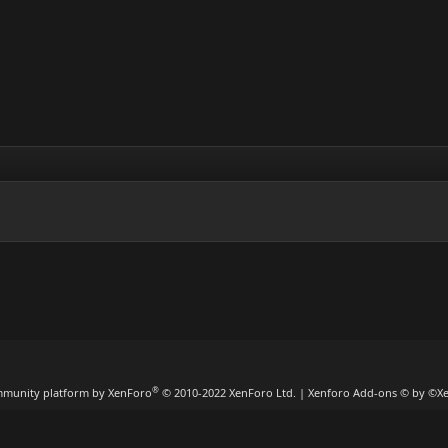
®
munity platform by XenForo
© 2010-2022 XenForo Ltd.
|
Xenforo Add-ons
© by ©X