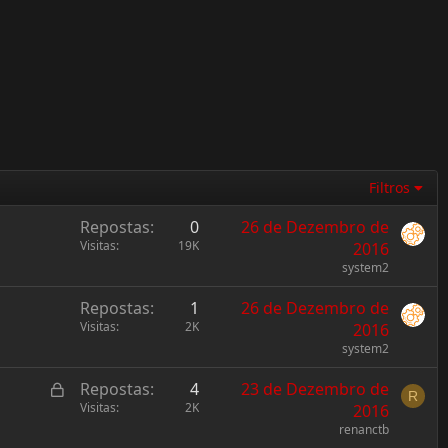
Filtros
Repostas
0
26 de Dezembro de
Visitas
19K
2016
system2
Repostas
1
26 de Dezembro de
Visitas
2K
2016
system2
L
Repostas
4
23 de Dezembro de
R
o
Visitas
2K
2016
c
renanctb