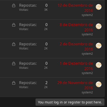
k
L
Repostas
0
12 de Dezembro de
e
o
Visitas
3K
2016
d
c
system2
k
L
Repostas
0
8 de Dezembro de
e
o
Visitas
2K
2016
d
c
system2
k
L
Repostas
0
2 de Dezembro de
e
o
Visitas
2K
2016
d
c
system2
k
L
Repostas
0
1 de Dezembro de
e
o
Visitas
2K
2016
d
c
system2
k
L
Repostas
2
29 de Novembro de
e
o
Visitas
2K
2016
d
c
system2
k
You must log in or register to post here.
e