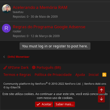
Acelerando a Memória RAM
taaatuu
Repostas
0
30 de Maio de 2009
Regras do Programa Google Adsense
R
rooter
Repostas
0
12 de Março de 2009
You must log in or register to post here.
[Info] Monetizar
XPZone Dark
Português (BR)
Termos e Regras
Política de Privacidade
Ajuda
Inicial
R
S
S
®
Community platform by XenForo
© 2010-2022 XenForo Ltd.
|
Xenforo Add-ons
© by ©XenTR
Top
Este site utiliza cookies. Ao continuar a usar este site, você está concordando
com nosso uso de cookies.
Bot
Aceitar
Saber mais…