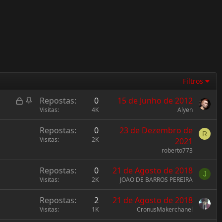
Filtros
L
F
Repostas
0
15 de Junho de 2012
o
i
Visitas
4K
Alyen
c
x
Repostas
0
23 de Dezembro de
k
o
R
Visitas
2K
2021
e
roberto773
d
Repostas
0
21 de Agosto de 2018
J
Visitas
2K
JOAO DE BARROS PEREIRA
Repostas
2
21 de Agosto de 2018
Visitas
1K
CronusMakerchanel