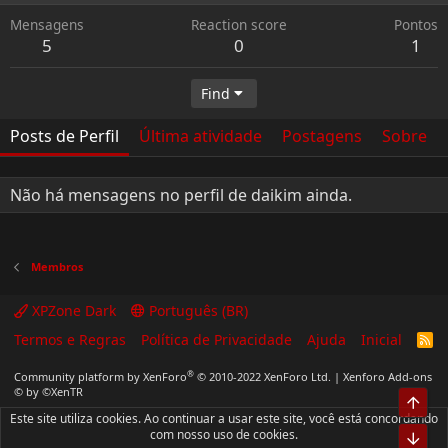
Mensagens
Reaction score
Pontos
5
0
1
Find
Posts de Perfil
Última atividade
Postagens
Sobre
Não há mensagens no perfil de daikim ainda.
Membros
XPZone Dark
Português (BR)
Termos e Regras
Política de Privacidade
Ajuda
Inicial
R
S
S
®
Community platform by XenForo
© 2010-2022 XenForo Ltd.
|
Xenforo Add-ons
© by ©XenTR
Top
Este site utiliza cookies. Ao continuar a usar este site, você está concordando
com nosso uso de cookies.
Bot