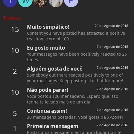
Troféus
Muito simpático!
29 de Agosto de 2016
15
Content you have posted has attracted a positive
reaction score of 100.
Eu gosto muito
7 de Agosto de 2016
10
Your messages have been positively reacted to 25
times.
Alguém gosta de você
7 de Agosto de 2016
2
Somebody out there reacted positively to one of
your messages. Keep posting like that for more!
Não pode parar!
7 de Agosto de 2016
10
Você postou 100 mensagens. Espero que isso
tenha te levado mais de um dia!
Continua assim!
7 de Agosto de 2016
5
30 mensagens postadas. Você gosta da XPZone!
Primeira mensagem
7 de Agosto de 2016
1
Postar uma mensagem em algum lugar no site