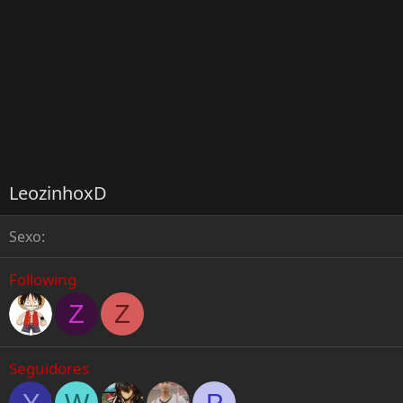
LeozinhoxD
Sexo
Following
Z
Z
Seguidores
Y
W
P