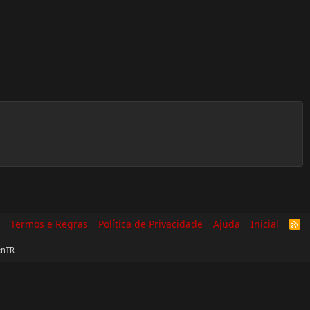
Termos e Regras
Política de Privacidade
Ajuda
Inicial
R
S
S
enTR