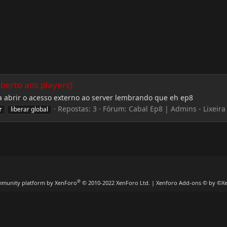
aberto aos players)
ra abrir o acesso externo ao server lembrando que eh ep8
Repostas: 3
Fórum:
Cabal Ep8 | Admins - Lixeira
r
liberar global
®
munity platform by XenForo
© 2010-2022 XenForo Ltd.
|
Xenforo Add-ons
© by ©X