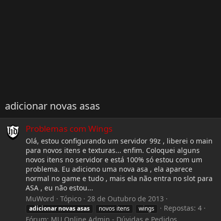
adicionar novas asas
Problemas com Wings
Olá, estou configurando um servidor 99z , liberei o main
para novos itens e texturas... enfim. Coloquei alguns
novos itens no servidor e está 100% só estou com um
problema. Eu adiciono uma nova asa , ela aparece
normal no game e tudo , mais ela não entra no slot para
ASA , eu não estou...
MuWord
Tópico
28 de Outubro de 2013
Repostas: 4
adicionar
novas
asas
novos itens
wings
Fórum:
MU Online Admin - Dúvidas e Pedidos