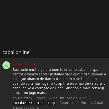
cabal.online
Cabal X-trap
A
Boa noite minha galera bom to criadno cabal no vps
centos e windw server installey tudo certin fiz tudobem a
coneçao abanco de dados tudo bem o probleima es
cuando vo tentar logar o xtrap tira erro nao deixa abrir o
cabal baixe a correçao do Cabal kingdon e mais consegui
entrar no jogo mais...
ap0kalittzex
Tópico
20 de Outubro de 2013
Repostas: 4
Fórum:
Cabal |
cabal.online
error
xtrap
Admins - Lixeira