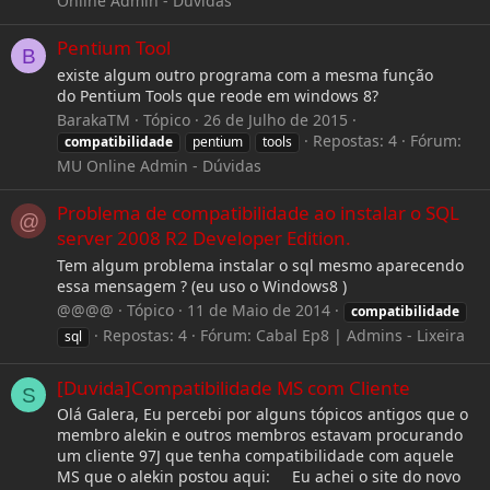
Online Admin - Dúvidas
Pentium Tool
B
existe algum outro programa com a mesma função
do Pentium Tools que reode em windows 8?
BarakaTM
Tópico
26 de Julho de 2015
Repostas: 4
Fórum:
compatibilidade
pentium
tools
MU Online Admin - Dúvidas
Problema de compatibilidade ao instalar o SQL
@
server 2008 R2 Developer Edition.
Tem algum problema instalar o sql mesmo aparecendo
essa mensagem ? (eu uso o Windows8 )
@@@@
Tópico
11 de Maio de 2014
compatibilidade
Repostas: 4
Fórum:
Cabal Ep8 | Admins - Lixeira
sql
[Duvida]Compatibilidade MS com Cliente
S
Olá Galera, Eu percebi por alguns tópicos antigos que o
membro alekin e outros membros estavam procurando
um cliente 97J que tenha compatibilidade com aquele
MS que o alekin postou aqui: Eu achei o site do novo