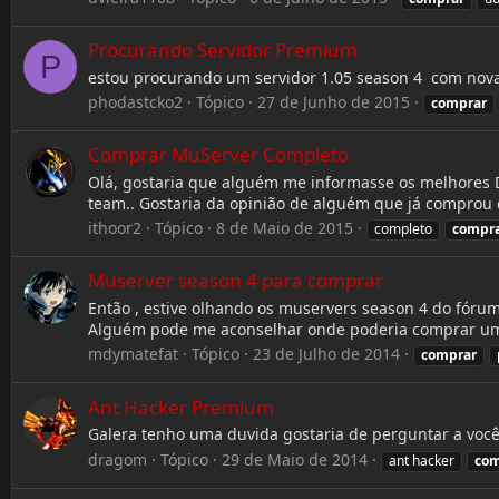
Procurando Servidor Premium
P
estou procurando um servidor 1.05 season 4 com nov
phodastcko2
Tópico
27 de Junho de 2015
comprar
Comprar MuServer Completo
Olá, gostaria que alguém me informasse os melhores D
team.. Gostaria da opinião de alguém que já comprou 
ithoor2
Tópico
8 de Maio de 2015
completo
compr
Muserver season 4 para comprar
Então , estive olhando os muservers season 4 do fórum
Alguém pode me aconselhar onde poderia comprar u
mdymatefat
Tópico
23 de Julho de 2014
comprar
Ant Hacker Premium
Galera tenho uma duvida gostaria de perguntar a voc
dragom
Tópico
29 de Maio de 2014
ant hacker
com