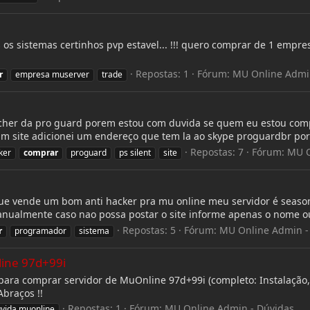
s sistemas certinhos pvp estavel... !!! quero comprar de 1 empr
Repostas: 1
Fórum:
MU Online Admin
r
empresa muserver
trade
uncher da pro guard porem estou com duvida se quem eu estou com
um site adicionei um endereço que tem la ao skype proguardbr por
Repostas: 7
Fórum:
MU O
ker
comprar
proguard
ps silent
site
e vende um bom anti hacker pra mu online meu servidor é season
anualmente caso nao possa postar o site informe apenas o nome o
Repostas: 5
Fórum:
MU Online Admin -
r
programador
sistema
ine 97d+99i
a comprar servidor de MuOnline 97d+99i (completo: Instalação, s
Abraços !!
Repostas: 1
Fórum:
MU Online Admin - Dúvidas
vida muonline