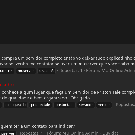
ar compra um servidor completo então vo deixar tudo explicadinho 
avor so venha me contatar se tiver um muserver que voce saiba me
Repostas: 1
Fórum:
MU Online Admi
uonline
muserver
season8
urado?
u conhece algum lugar que faça um Servidor de Priston Tale comple
er de qualidade e bem organizado. Obrigado.
Repostas:
configurado
priston tale
pristontale
servidor
vender
guem teria um contato para indicar?
Repostas: 1
Fórum:
MU Online Admin - Dúvidas
muserver