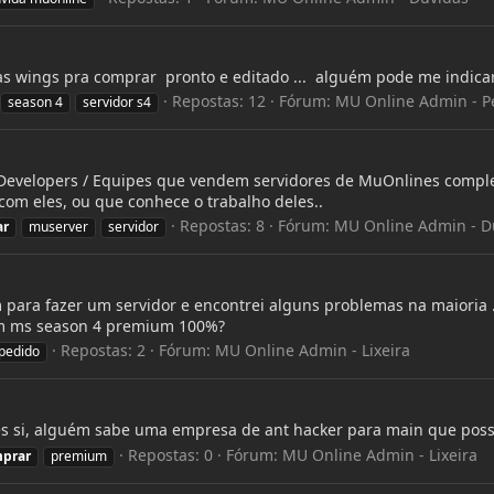
as wings pra comprar pronto e editado ... alguém pode me indic
Repostas: 12
Fórum:
MU Online Admin - P
season 4
servidor s4
evelopers / Equipes que vendem servidores de MuOnlines completos
com eles, ou que conhece o trabalho deles..
Repostas: 8
Fórum:
MU Online Admin - D
ar
muserver
servidor
 para fazer um servidor e encontrei alguns problemas na maioria 
m ms season 4 premium 100%?
Repostas: 2
Fórum:
MU Online Admin - Lixeira
pedido
ês si, alguém sabe uma empresa de ant hacker para main que poss
Repostas: 0
Fórum:
MU Online Admin - Lixeira
prar
premium