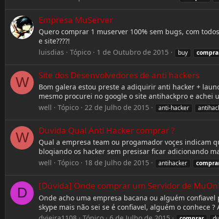
Empresa MuServer
Quero comprar 1 muserver 100% sem bugs, com todos o
e site????!
luisdias
Tópico
1 de Outubro de 2015
buy
compra
Site dos Desenvolvedores de anti hackers
W
Bom galera estou preste a adiquirir anti hacker + la
mesmo procurei no google o site antihackpro e achei 
well
Tópico
22 de Julho de 2015
anti-hacker
antihac
Duvida Qual Anti Hacker comprar ?
W
Qual a empresa team ou progamador voçes indicam qu
bloqiando os hacker sem presisar ficar adicionando m
well
Tópico
18 de Julho de 2015
antihacker
compra
[Dúvida] Onde comprar um Servidor de MuOnl
D
Onde acho uma empresa bacana ou alguém confiavel par
skype mais não sei se é confiavel, alguém o conhece ? 
dvieira1108
Tópico
6 de Julho de 2015
comprar
du