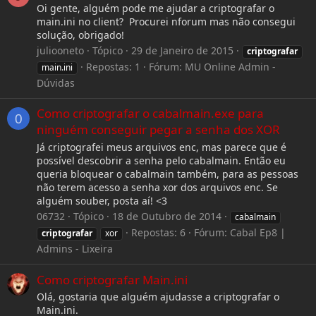
Oi gente, alguém pode me ajudar a criptografar o
main.ini no client? Procurei nforum mas não consegui
solução, obrigado!
juliooneto
Tópico
29 de Janeiro de 2015
criptografar
Repostas: 1
Fórum:
MU Online Admin -
main.ini
Dúvidas
Como criptografar o cabalmain.exe para
0
ninguém conseguir pegar a senha dos XOR
Já criptografei meus arquivos enc, mas parece que é
possível descobrir a senha pelo cabalmain. Então eu
queria bloquear o cabalmain também, para as pessoas
não terem acesso a senha xor dos arquivos enc. Se
alguém souber, posta aí! <3
06732
Tópico
18 de Outubro de 2014
cabalmain
Repostas: 6
Fórum:
Cabal Ep8 |
criptografar
xor
Admins - Lixeira
Como criptografar Main.ini
Olá, gostaria que alguém ajudasse a criptografar o
Main.ini.