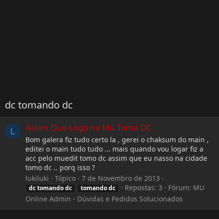
dc tomando dc
Assim Que Logo no Mu Tomo DC
L
Bom galera fiz tudo certo la , gerei o chaksum do main ,
editei o main tudo tudo ... mais quando vou logar fiz a
acc pelo muedit tomo dc assim que eu nasso na cidade
tomo dc .. porq isso ?
lukiluki
Tópico
7 de Novembro de 2013
Repostas: 3
Fórum:
MU
dc
tomando
dc
tomando
dc
Online Admin - Dúvidas e Pedidos Solucionados