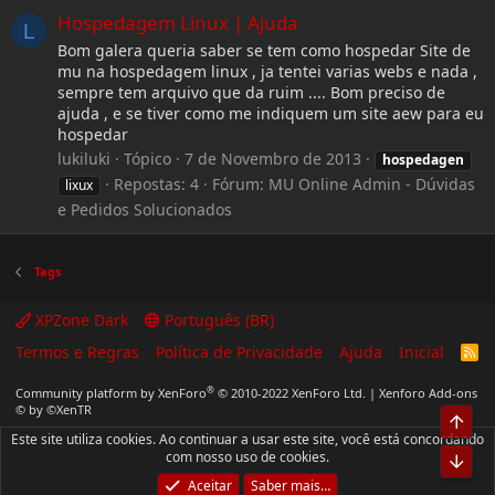
Hospedagem Linux | Ajuda
L
Bom galera queria saber se tem como hospedar Site de
mu na hospedagem linux , ja tentei varias webs e nada ,
sempre tem arquivo que da ruim .... Bom preciso de
ajuda , e se tiver como me indiquem um site aew para eu
hospedar
lukiluki
Tópico
7 de Novembro de 2013
hospedagen
Repostas: 4
Fórum:
MU Online Admin - Dúvidas
lixux
e Pedidos Solucionados
Tags
XPZone Dark
Português (BR)
Termos e Regras
Política de Privacidade
Ajuda
Inicial
R
S
S
®
Community platform by XenForo
© 2010-2022 XenForo Ltd.
|
Xenforo Add-ons
© by ©XenTR
Top
Este site utiliza cookies. Ao continuar a usar este site, você está concordando
com nosso uso de cookies.
Bot
Aceitar
Saber mais…