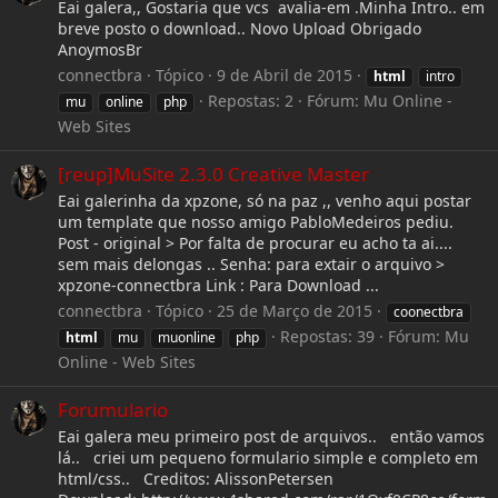
Eai galera,, Gostaria que vcs avalia-em .Minha Intro.. em
breve posto o download.. Novo Upload Obrigado
AnoymosBr
connectbra
Tópico
9 de Abril de 2015
html
intro
Repostas: 2
Fórum:
Mu Online -
mu
online
php
Web Sites
[reup]MuSite 2.3.0 Creative Master
Eai galerinha da xpzone, só na paz ,, venho aqui postar
um template que nosso amigo PabloMedeiros pediu.
Post - original > Por falta de procurar eu acho ta ai....
sem mais delongas .. Senha: para extair o arquivo >
xpzone-connectbra Link : Para Download ...
connectbra
Tópico
25 de Março de 2015
coonectbra
Repostas: 39
Fórum:
Mu
html
mu
muonline
php
Online - Web Sites
Forumulario
Eai galera meu primeiro post de arquivos.. então vamos
lá.. criei um pequeno formulario simple e completo em
html/css.. Creditos: AlissonPetersen