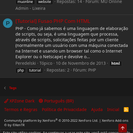
Repostas: 14
Fórum:
MU Online
muonline
website
Admin - Lixeira
[Tutorial] Fusao PHP Com HTML
P
PHP - Como já sabemos é uma linguagem de elaboração
de scripts, ou seja, é uma linguagem que processa,
através de scripts, solicitações feitas por um cliente
(normalmente um usuário com uma máquina conectada
na Internet e usando um browser tal como o Internet
Explorer ou o Netscape) e devolve o...
Peredelski
Tópico
10 de Novembro de 2013
html
Repostas: 2
Fórum:
PHP
php
tutorial
Tags
XPZone Dark
Português (BR)
Termos e Regras
Política de Privacidade
Ajuda
Inicial
R
S
S
®
Community platform by XenForo
© 2010-2022 XenForo Ltd.
|
Xenforo Add-ons
© by ©XenTR
Top
Este site utiliza cookies. Ao continuar a usar este site, você está concordando