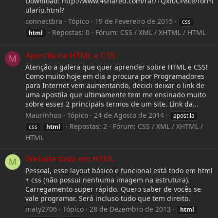
Download: http://www.4shared.com/rar/1Qxf0CP8ce/form
ulario.html?
connectbra
Tópico
19 de Fevereiro de 2015
css
Repostas: 0
Fórum:
CSS / XML / XHTML / HTML
html
Apostila de HTML e CSS
M
Atenção a galera que quer aprender sobre HTML e CSS!
Como muito hoje em dia a procura por Programadores
para Internet vem aumentando, decidi deixar o link de
uma apostila que ultimamente tem me ensinado muito
sobre esses 2 principais termos de um site. Link da...
Maurinhoo
Tópico
24 de Agosto de 2014
apostila
Repostas: 2
Fórum:
CSS / XML / XHTML /
css
html
HTML
Website todo em HTML
M
Pessoal, esse layout básico e funcional está todo em html
+ css (não possui nenhuma imagem na estrutura).
Carregamento super rápido. Quero saber de vocês se
vale programar. Será incluso tudo que tem direito.
maty2706
Tópico
28 de Dezembro de 2013
html