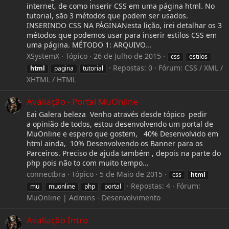
internet, de como inserir CSS em uma página html. No
tutorial, são 3 métodos que podem ser usados.
INSERINDO CSS NA PÁGINANesta lição, irei detalhar os 3
métodos que podemos usar para inserir estilos CSS em
uma página. MÉTODO 1: ARQUIVO...
XSystemX
Tópico
26 de Julho de 2015
css
estilos
Repostas: 0
Fórum:
CSS / XML /
html
pagina
tutorial
XHTML / HTML
Avaliação - Portal MuOnline
Eai Galera beleza Venho através desde tópico pedir
a opinião de todos, estou desenvolvendo um portal de
MuOnline e espero que gostem, 40% Desenvolvido em
html ainda, 10% Desenvolvendo os Banner para os
Parceiros. Preciso de ajuda também , depois na parte do
php pois não to com muito tempo...
connectbra
Tópico
5 de Maio de 2015
css
html
Repostas: 4
Fórum:
mu
muonline
php
portal
MuOnline | Admins - Desenvolvimento
Avaliação Intro