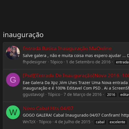
inauguração
Entrada Basica Inauguração MuOnline
Salve galera , não e muita coisa mas espero ajudar .
fhpdesigner
Tópico
1 de Setembro de 2016
entrada
[Psd][Entrada De Inauguração]Nova 2016 -100
G
Eae Galera Da Xpz ,Vim Lhes Trazer Uma Nova entrada F
inauguração e é 100% Editavel Com PSD . Ai a ScreenSho
ggustavogl
Tópico
7 de Março de 2016
2016
edita
Novo Cabal Hits 04/07
W
GOGO GALERA! Cabal Inaugurado 04/07 Confiram! http:/
WnTzX
Tópico
4 de Julho de 2015
cabal
excelente