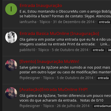
Entrada Inauguração
I
E ai, Estou montando o ObscureMu com o amigo BobSponj
se habilita a fazer? Formas de contato: Skype. A
ianfcunha
Tópico
31 de Dezembro de 2014
entrada
Entrada Basica MuOnline [Inauguração]
Ola galera vim postar uma entrada que eu fis e não us
imagens usadas na entrada Print da entrada: Link...
pablito10
Tópico
5 de Outubro de 2014
entrada
i
[Evento] Inauguração MuWin!
Salve galera da XpZone andei sumido ai nos post mai
postar em outro lugar ou caso de modificações man
fhpdesigner
Tópico
5 de Outubro de 2014
entrada
[Avaliação]Entrada MuOnline FHP!
Olá galera da XpZone, Tentei diferencia um pouco ness
voces do que acharam da entrada. Notas de 0/10
fhpdesigner
Tópico
26 de Julho de 2014
entradamuo