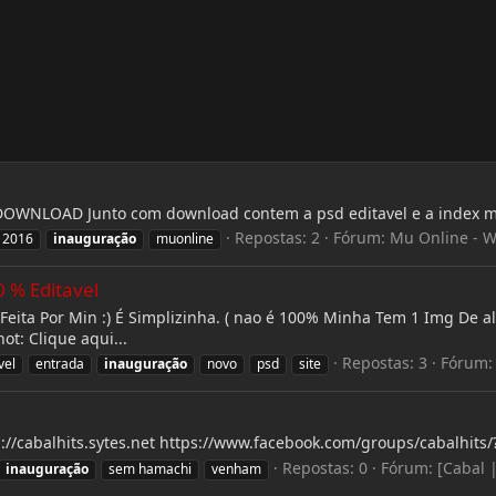
.. DOWNLOAD Junto com download contem a psd editavel e a index 
Repostas: 2
Fórum:
Mu Online - W
 2016
inauguração
muonline
 % Editavel
eita Por Min :) É Simplizinha. ( nao é 100% Minha Tem 1 Img De a
t: Clique aqui...
Repostas: 3
Fórum
vel
entrada
inauguração
novo
psd
site
/cabalhits.sytes.net https://www.facebook.com/groups/cabalhits/?
Repostas: 0
Fórum:
[Cabal 
inauguração
sem hamachi
venham