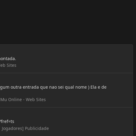
montada.
eb Sites
lgum outra entrada que nao sei qual nome ) Ela e de
:
Mu Online - Web Sites
fref=ts
| Jogadores] Publicidade