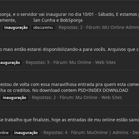
a, e o servidor vai inaugurar no dia 10/01 - Sábado, E estamos p
tenciosamente, Ian Cunha e BobSponja
Repostas: 2
Fórum:
MU Online Admin
inauguração
obscuremu
o mais então estarei disponibilizando-a para vocês. Arquivos que
Repostas: 5
Fórum:
Mu Online - Web Sites
nauguração
s estou de volta com essa maravilhosa entrada pra quem esta co
tenha os creditos. No download contem PSD+INDEX DOWNLOAD
Repostas: 2
Fórum:
Mu Online - Web Sites
inauguração
e trabalho que finalizei, hoje as entradas de mu online estão sa
Repostas: 4
Fórum:
MuOnline | Admins - De
nline
inauguração