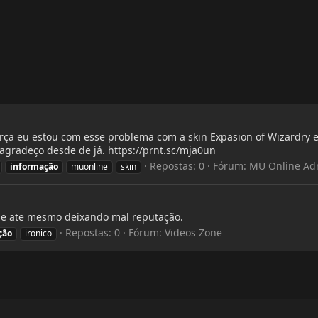
rça eu estou com esse problema com a skin Expasion of Wizardry e
agradeço desde de já. https://prnt.sc/mja0un
Repostas: 0
Fórum:
MU Online Ad
informação
muonline
skin
be ate mesmo deixando mal reputação.
Repostas: 0
Fórum:
Videos Zone
ção
ironico