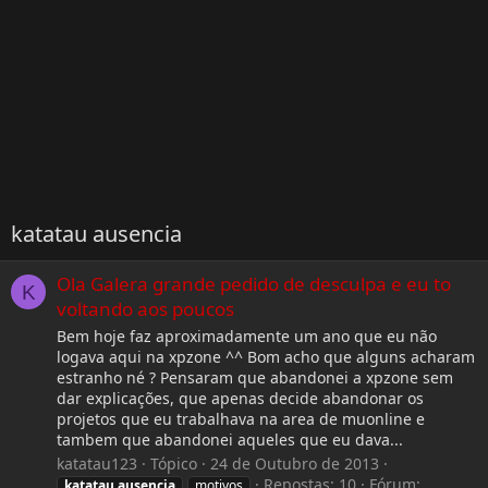
katatau ausencia
Ola Galera grande pedido de desculpa e eu to
K
voltando aos poucos
Bem hoje faz aproximadamente um ano que eu não
logava aqui na xpzone ^^ Bom acho que alguns acharam
estranho né ? Pensaram que abandonei a xpzone sem
dar explicações, que apenas decide abandonar os
projetos que eu trabalhava na area de muonline e
tambem que abandonei aqueles que eu dava...
katatau123
Tópico
24 de Outubro de 2013
Repostas: 10
Fórum:
katatau
ausencia
motivos