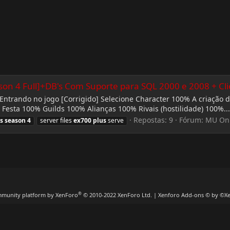
on 4 Full]+DB's Com Suporte para SQL 2000 e 2008 + Cl
ntrando no jogo [Corrigido] Selecione Character 100% A criação 
Festa 100% Guilds 100% Alianças 100% Rivais (hostilidade) 100%...
Repostas: 9
Fórum:
MU Onl
s
season
4
server files
ex700
plus
serve
®
munity platform by XenForo
© 2010-2022 XenForo Ltd.
|
Xenforo Add-ons
© by ©X