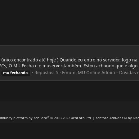
nico encontrado até hoje ) Quando eu entro no servidor, logo na 
PCs, O MU Fecha e o muserver também. Estou achando que é algo n
Repostas: 5
Fórum:
MU Online Admin - Dúvidas e
mu
fechando.
®
munity platform by XenForo
© 2010-2022 XenForo Ltd.
|
Xenforo Add-ons
© by ©X