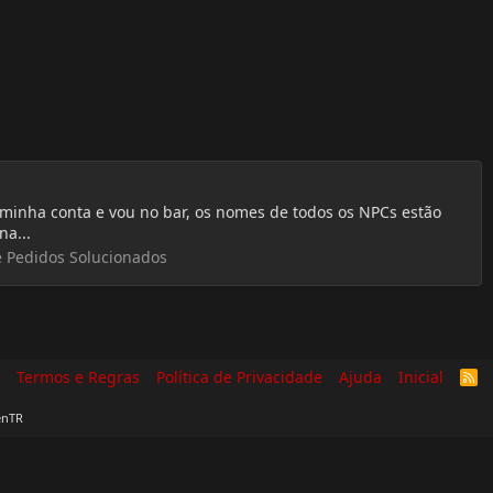
minha conta e vou no bar, os nomes de todos os NPCs estão
a...
 Pedidos Solucionados
Termos e Regras
Política de Privacidade
Ajuda
Inicial
R
S
S
enTR