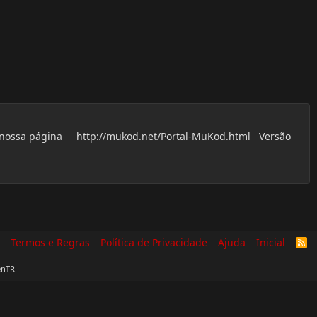
em nossa página http://mukod.net/Portal-MuKod.html Versão
Termos e Regras
Política de Privacidade
Ajuda
Inicial
R
S
S
enTR