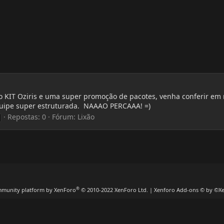
vo KIT Oziris e uma super promoção de pacotes, venha conferir 
uipe super estruturada. NAAAO PERCAAA! =)
Repostas: 0
Fórum:
Lixão
®
munity platform by XenForo
© 2010-2022 XenForo Ltd.
|
Xenforo Add-ons
© by ©X