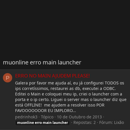
muonline erro main launcher
ERRO NO MAIN AJUDEM PLEASE!
P
Galera por favor me ajuda aí, eu já configurei TODOS os
ips corretíssimos, restaurei as db, executei a ODBC.
Editei o Main e coloquei meu ip, criei o launcher com a
porta e o ip certo. Liguei o server mas o launcher diz que
está OFFLINE! me ajudem a resolver isso POR
FAVOOOOOOOR EU IMPLORO...
pedrinhok3
Tópico
10 de Outubro de 2013
Repostas: 2
Fórum:
Lixão
muonline
erro
main
launcher