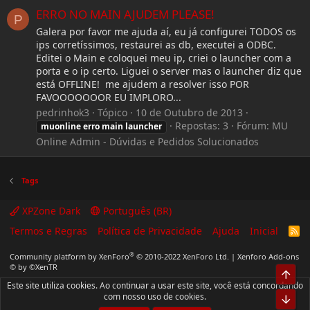
ERRO NO MAIN AJUDEM PLEASE!
P
Galera por favor me ajuda aí, eu já configurei TODOS os
ips corretíssimos, restaurei as db, executei a ODBC.
Editei o Main e coloquei meu ip, criei o launcher com a
porta e o ip certo. Liguei o server mas o launcher diz que
está OFFLINE! me ajudem a resolver isso POR
FAVOOOOOOOR EU IMPLORO...
pedrinhok3
Tópico
10 de Outubro de 2013
Repostas: 3
Fórum:
MU
muonline
erro
main
launcher
Online Admin - Dúvidas e Pedidos Solucionados
Tags
XPZone Dark
Português (BR)
Termos e Regras
Política de Privacidade
Ajuda
Inicial
R
S
S
®
Community platform by XenForo
© 2010-2022 XenForo Ltd.
|
Xenforo Add-ons
© by ©XenTR
Top
Este site utiliza cookies. Ao continuar a usar este site, você está concordando
com nosso uso de cookies.
Bot