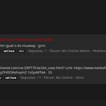
kin love feminino com helm?
elm igual o do muaway :grin:
Repostas: 1
Fórum:
MU Online Admin - Pedidos
set
love
skin
.4shared.com/rar/ZRFT7h3a/Set_Love.html? Link: https://www.medi
l7P7yZY45OKehvymZ-1s0yxMTAA SS
Repostas: 17
Fórum:
Mu Online - Skins
a
set
love