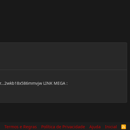
afir...2wkb18x586mmvjw LINK MEGA :
Termos e Regras
Política de Privacidade
Ajuda
Inicial
R