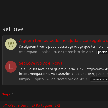
set love
Alguem tem ou pode me ajuda a conseguir o s
W
Se alguem tiver e pode passa agradeço que tenho o h
wesleypam
Tópico
20 de Dezembro de 2015
pedido
Set Love Noivo e Noiva
L
Ta aii o set love para quem queria Link : http://www
https://mega.co.nz/#!Y1USnZbK!YH3eiShZxoOFjg08
luizpkx
Tópico
28 de Novembro de 2013
noivo e noiv
Tags
XPZone Dark
Português (BR)