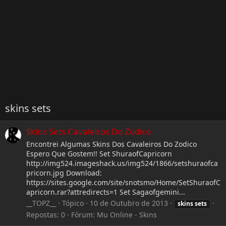
skins sets
Skins Sets Cavaleiros Do Zodico
Encontrei Algumas Skins Dos Cavaleiros Do Zodico
Espero Que Gostem!! Set ShuraofCapricorn
http://img524.imageshack.us/img524/1866/setshuraofca
pricorn.jpg Download:
https://sites.google.com/site/snotsmo/Home/SetShuraofC
apricorn.rar?attredirects=1 Set Sagaofgemini...
__TOPZ__
Tópico
10 de Outubro de 2013
skins
sets
Repostas: 0
Fórum:
Mu Online - Skins