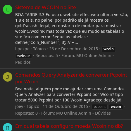
Sistema de WCOIN no Site
L
BOA TARDE!!!:3 Eu uso o website effectweb ultima versão,
1,8 e tals, no painel por padrão ele já mostra os
gold's/cash. legal, eu gostaria de mudar para mostrar
wcoinC/wcoinP, mas toda vez que eu mudo as tabelas o
site fica com error. Segue as tabelas :
define("Coin_Number", 3); // --...
lipezpe
Tópico
26 de Dezembro de 2015
wcoin
Repostas: 5
Fórum:
MU Online Admin -
website
Pedidos
Comandos Query Analyzer de converter Pcpoint
J
por Wcoin.
Boa noite, alguém pode me ajudar com uma Comandos
Query Analyzer para converter Pcpoint por Wcoin? tipo
trocar 5000 Pcpoint por 100 Wcoin Agradeço desde já!
joey
Tópico
11 de Outubro de 2015
pcpoint
wcoin
Repostas: 0
Fórum:
MU Online Admin - Dúvidas
Em qual tabela configuro moeda Wcoin no db?
R