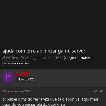
ajuda com erro ao iniciar game server
T
D
T
P4TR40
28 de Janeiro de 2017
ajuda
dúvidas
h
a
a
muonline - ajudam
r
t
g
e
a
s
P4TR40
P
a
d
Novato XPZ
d
e
s
I
t
n
28 de Janeiro de 2017
#1
a
í
r
c
oi baixei o ms do ferrarezi que ta disponivel aqui mais
t
i
quando vou iniciar ele da esse erro