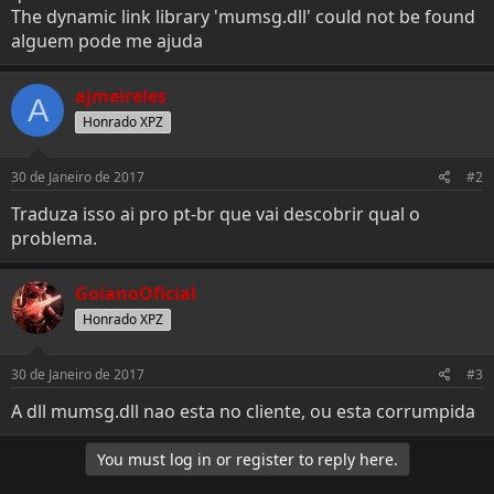
e
o
The dynamic link library 'mumsg.dll' could not be found
r
alguem pode me ajuda
ajmeireles
A
Honrado XPZ
30 de Janeiro de 2017
#2
Traduza isso ai pro pt-br que vai descobrir qual o
problema.
GoianoOficial
Honrado XPZ
30 de Janeiro de 2017
#3
A dll mumsg.dll nao esta no cliente, ou esta corrumpida
You must log in or register to reply here.