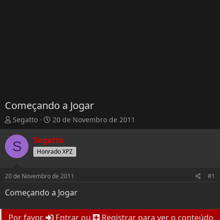
Começando a Jogar
T
D
Segatto
20 de Novembro de 2011
h
a
r
t
Segatto
S
e
a
Honrado XPZ
a
d
d
e
s
I
20 de Novembro de 2011
#1
t
n
Começando a Jogar
a
í
r
c
t
i
Por favor,
Entrar
ou
Registrar
para ver o conteúdo