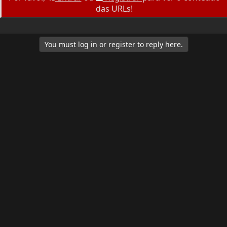
e
o
das URLs!
r
You must log in or register to reply here.