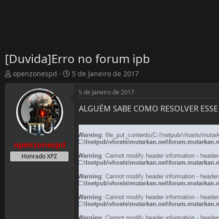
[Duvida]Erro no forum ipb
T
D
openzonespd
5 de Janeiro de 2017
h
a
r
t
5 de Janeiro de 2017
e
a
ALGUÉM SABE COMO RESOLVER ESSE 
a
d
d
e
s
I
t
n
openzonespd
a
í
r
Honrado XPZ
c
t
i
e
o
r