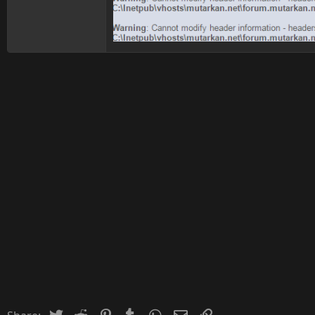
Twitter
Reddit
Pinterest
Tumblr
WhatsApp
Email
Inserir Link