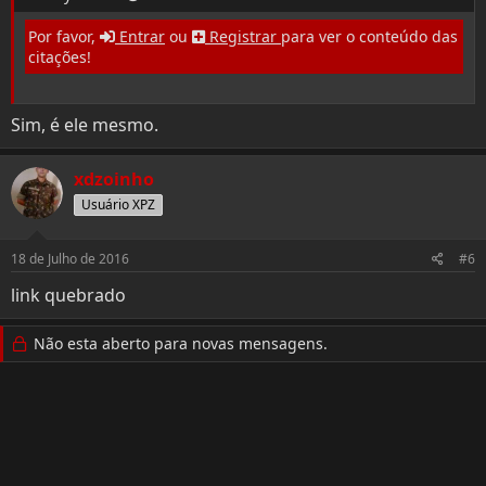
Por favor,
Entrar
ou
Registrar
para ver o conteúdo das
citações!
Sim, é ele mesmo.
xdzoinho
Usuário XPZ
18 de Julho de 2016
#6
link quebrado
Não esta aberto para novas mensagens.