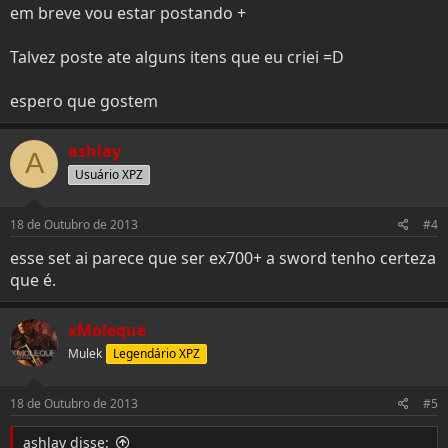
em breve vou estar postando +
Talvez poste ate alguns itens que eu criei =D
espero que gostem
ashlay
A
Usuário XPZ
18 de Outubro de 2013
#4
esse set ai parece que ser ex700+ a sword tenho certeza
que é.
xMoleque
Mulek
Legendário XPZ
18 de Outubro de 2013
#5
ashlay disse: