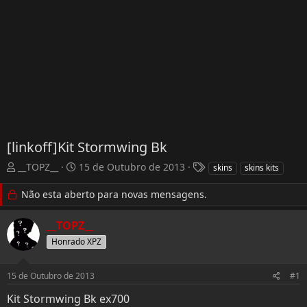
[linkoff]Kit Stormwing Bk
T
D
T
__TOPZ__
15 de Outubro de 2013
skins
skins kits
h
a
a
r
t
g
Não esta aberto para novas mensagens.
e
a
s
a
d
__TOPZ__
d
e
Honrado XPZ
s
I
t
n
a
í
15 de Outubro de 2013
#1
r
c
t
i
Kit Stormwing Bk ex700