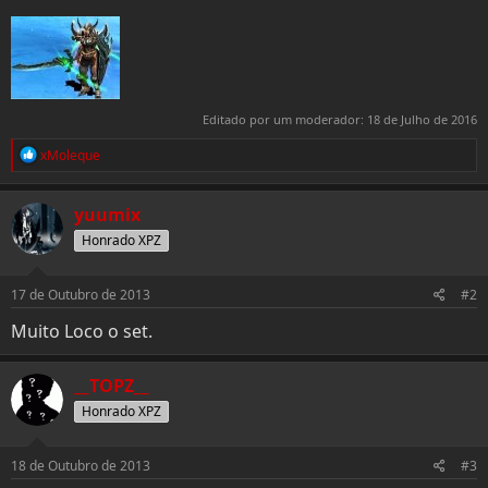
Editado por um moderador:
18 de Julho de 2016
R
xMoleque
e
a
c
yuumix
t
i
Honrado XPZ
o
n
s
17 de Outubro de 2013
#2
:
Muito Loco o set.
__TOPZ__
Honrado XPZ
18 de Outubro de 2013
#3