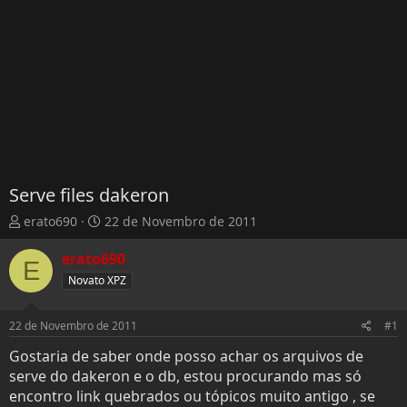
Serve files dakeron
T
D
erato690
22 de Novembro de 2011
h
a
r
t
erato690
E
e
a
Novato XPZ
a
d
d
e
s
I
22 de Novembro de 2011
#1
t
n
Gostaria de saber onde posso achar os arquivos de
a
í
serve do dakeron e o db, estou procurando mas só
r
c
t
i
encontro link quebrados ou tópicos muito antigo , se