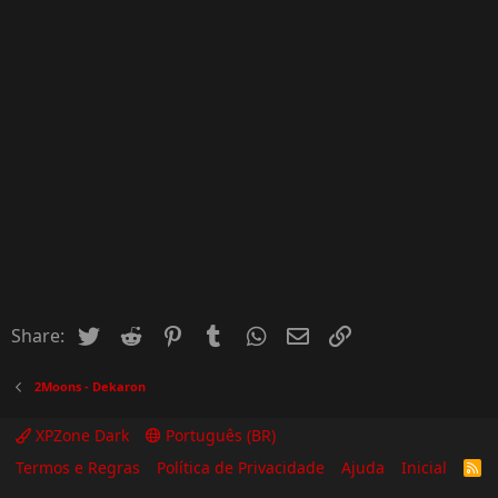
Twitter
Reddit
Pinterest
Tumblr
WhatsApp
Email
Inserir Link
Share:
2Moons - Dekaron
XPZone Dark
Português (BR)
Termos e Regras
Política de Privacidade
Ajuda
Inicial
R
S