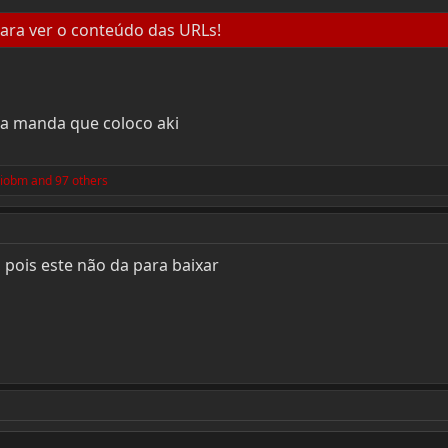
ara ver o conteúdo das URLs!
a manda que coloco aki
niobm
and 97 others
 pois este não da para baixar