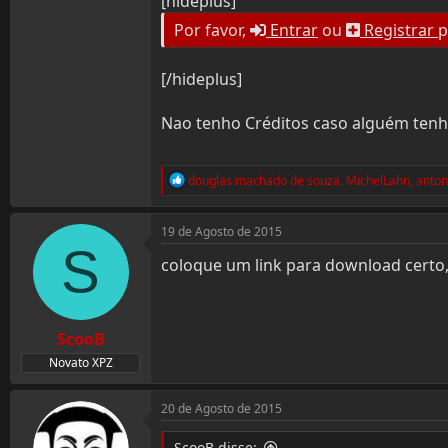
[hideplus]
Por favor,
Entrar
ou
Registrar
p
[/hideplus]
Nao tenho Créditos caso alguém tenh
R
douglas machado de souza
,
MichelLahn
,
anto
e
a
c
19 de Agosto de 2015
t
S
i
coloque um link para download certo,
o
n
s
:
ScooB
Novato XPZ
20 de Agosto de 2015
ScooB disse: