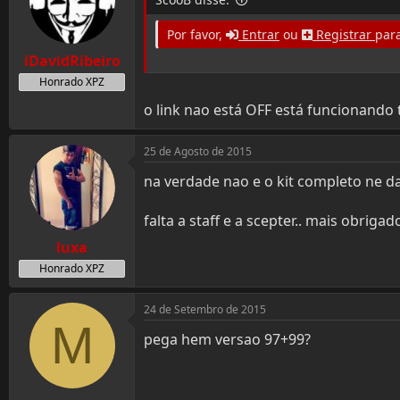
Por favor,
Entrar
ou
Registrar
para
iDavidRibeiro
Honrado XPZ
o link nao está OFF está funcionando
25 de Agosto de 2015
na verdade nao e o kit completo ne d
falta a staff e a scepter.. mais obriga
luxa
Honrado XPZ
24 de Setembro de 2015
M
pega hem versao 97+99?