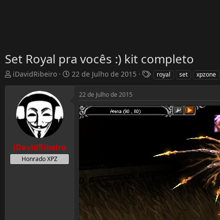
Set Royal pra vocês :) kit completo
T
D
T
iDavidRibeiro
22 de Julho de 2015
royal
set
xpzone
h
a
a
r
t
g
22 de Julho de 2015
e
a
s
a
d
d
e
s
I
t
n
iDavidRibeiro
a
í
r
c
Honrado XPZ
t
i
e
o
r