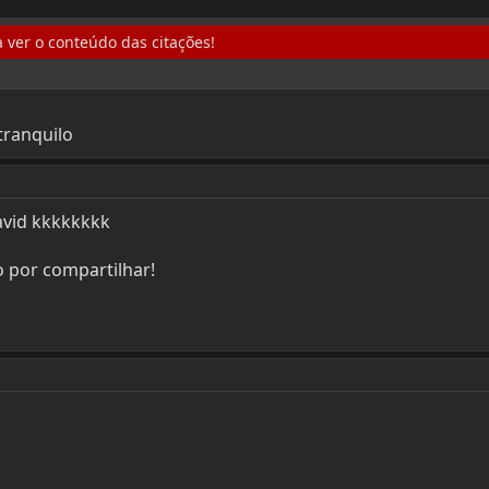
 ver o conteúdo das citações!
 tranquilo
avid kkkkkkkk
do por compartilhar!