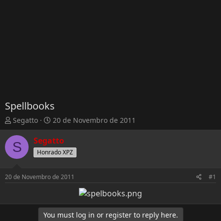
Spellbooks
T
D
Segatto
20 de Novembro de 2011
h
a
r
t
Segatto
S
e
a
Honrado XPZ
a
d
d
e
s
I
20 de Novembro de 2011
#1
t
n
a
í
r
c
t
i
You must log in or register to reply here.