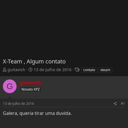
X-Team , Algum contato
T
D
T
guitavish
13 de Julho de 2016
contato
xteam
h
a
a
r
t
g
guitavish
G
e
a
s
Novato XPZ
a
d
d
e
s
I
13 de Julho de 2016
#1
t
n
Galera, queria tirar uma duvida.
a
í
r
c
t
i