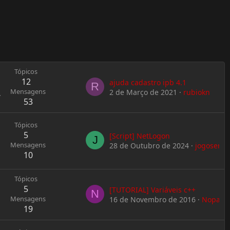
Tópicos
12
ajuda cadastro ipb 4.1
R
Mensagens
2 de Março de 2021
rubiokn
.
53
Tópicos
5
[Script] NetLogon
J
Mensagens
28 de Outubro de 2024
jogoserv
10
Tópicos
5
[TUTORIAL] Variáveis c++
N
Mensagens
16 de Novembro de 2016
Nopalet
19