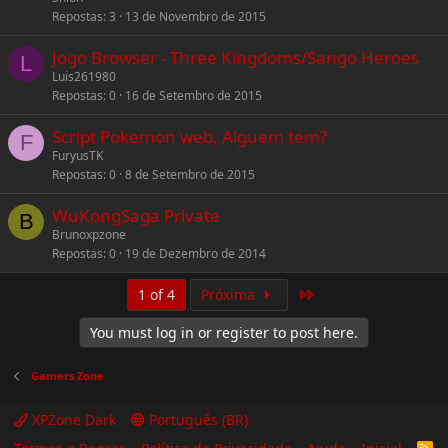
Repostas
3
13 de Novembro de 2015
k
e
Jogo Browser - Three Kingdoms/Sango Heroes
L
Luis261980
Repostas
0
16 de Setembro de 2015
Script Pokemon web, Alguem tem?
F
FuryusTK
Repostas
0
8 de Setembro de 2015
WuKongSaga Private
B
Brunoxpzone
Repostas
0
19 de Dezembro de 2014
Last
1 of 4
Próxima
You must log in or register to post here.
Gamers Zone
XPZone Dark
Português (BR)
R