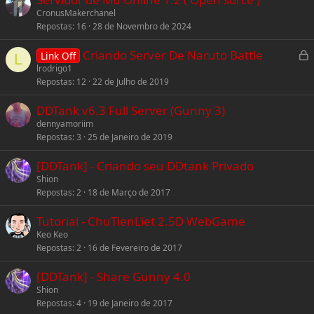
CronusMakerchanel
Repostas
16
28 de Novembro de 2024
L
Criando Server De Naruto Battle
Link Off
L
lrodrigo1
Repostas
12
22 de Julho de 2019
c
k
DDTank v6.3 Full Server (Gunny 3)
e
dennyamoriim
Repostas
3
25 de Janeiro de 2019
[DDTank] - Criando seu DDtank Privado
Shion
Repostas
2
18 de Março de 2017
Tutorial - ChuTienLiet 2.5D WebGame
Keo Keo
Repostas
2
16 de Fevereiro de 2017
[DDTank] - Share Gunny 4.0
Shion
Repostas
4
19 de Janeiro de 2017