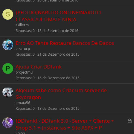
Repostas
5
20 de Setembro de 2016
[PEDIDO]NARUTO ONLINE/NARUTO
S
CLASSIC/ULTIMATE NINJA
skillerm
Repostas
0
18 de Setembro de 2016
Erro AO Tenta Restaura Bancos De Dados
lazarocp
Repostas
0
21 de Dezembro de 2015
Ajuda Criar DDTank
P
projectmu
Repostas
0
16 de Dezembro de 2015
Algeum sabe como Criar um server de
Skydragon
timaia56
Repostas
0
13 de Dezembro de 2015
L
[DDTank] - DDTank 3.0 - Server + Cliente +
Shop 3.1 + Instâncias + Site ASPX + P
c
Shion