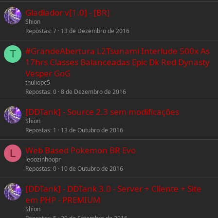
Gladiador v[1.0] - [BR]
Shion
Repostas
7
13 de Dezembro de 2016
#GrandeAbertura L2Tsunami Interlude 500x As
T
17hrs Classes Balanceadas Epic Dk Red Dynasty
Vesper GoG
thuliopc5
Repostas
0
8 de Dezembro de 2016
[DDTank] - Source 2.3 sem modificações
Shion
Repostas
1
13 de Outubro de 2016
Web Based Pokemon BR Evo
L
leoozinhoopr
Repostas
0
10 de Outubro de 2016
[DDTank] - DDTank 3.0 - Server + Cliente + Site
em PHP - PREMIUM
Shion