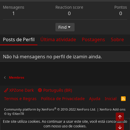
Mensagens
Reaction score
Pontos
1
0
0
Find
Posts de Perfil
Última atividade
Postagens
Sobre
Não há mensagens no perfil de izamin ainda.
Membros
XPZone Dark
Português (BR)
Termos e Regras
Política de Privacidade
Ajuda
Inicial
R
S
S
®
Community platform by XenForo
© 2010-2022 XenForo Ltd.
|
Xenforo Add-ons
© by ©XenTR
Top
Este site utiliza cookies. Ao continuar a usar este site, você está concordando
com nosso uso de cookies.
Bot