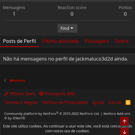
Mensagens
Reaction score
Pontos
1
0
0
Find
Posts de Perfil
Última atividade
Postagens
Sobre
Não há mensagens no perfil de jackmaluco3d2d ainda.
Membros
XPZone Dark
Português (BR)
Termos e Regras
Política de Privacidade
Ajuda
Inicial
R
S
S
®
Community platform by XenForo
© 2010-2022 XenForo Ltd.
|
Xenforo Add-ons
© by ©XenTR
Top
Este site utiliza cookies. Ao continuar a usar este site, você está concordando
com nosso uso de cookies.
Bot