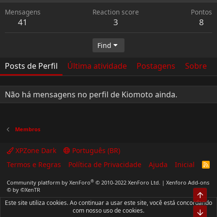
Mensagens
Reaction score
Pontos
41
3
8
Find
Posts de Perfil
Última atividade
Postagens
Sobre
Não há mensagens no perfil de Kiomoto ainda.
Membros
XPZone Dark
Português (BR)
Termos e Regras
Política de Privacidade
Ajuda
Inicial
R
S
S
®
Community platform by XenForo
© 2010-2022 XenForo Ltd.
|
Xenforo Add-ons
© by ©XenTR
Top
Este site utiliza cookies. Ao continuar a usar este site, você está concordando
com nosso uso de cookies.
Bot