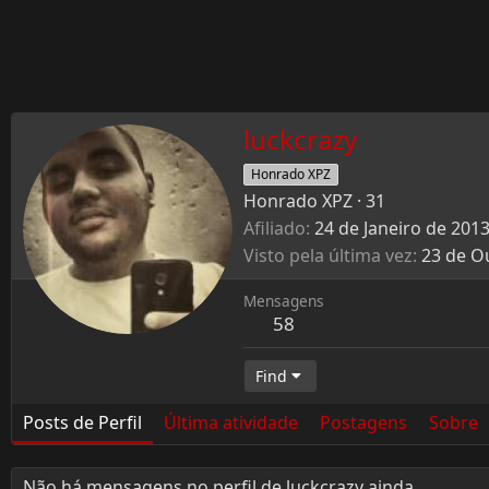
luckcrazy
Honrado XPZ
Honrado XPZ
·
31
Afiliado
24 de Janeiro de 201
Visto pela última vez
23 de O
Mensagens
58
Find
Posts de Perfil
Última atividade
Postagens
Sobre
Não há mensagens no perfil de luckcrazy ainda.