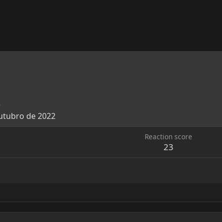
3
utubro de 2022
Reaction score
23