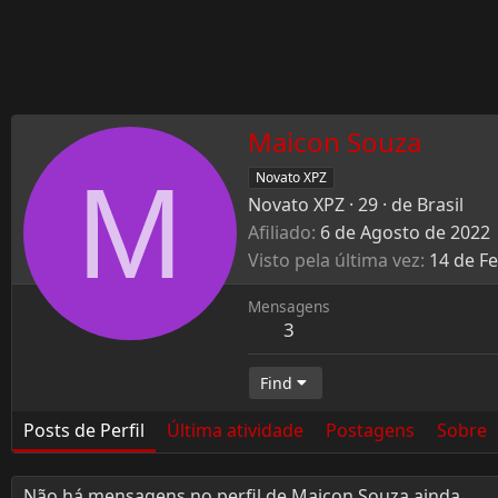
Maicon Souza
M
Novato XPZ
Novato XPZ
·
29
·
de
Brasil
Afiliado
6 de Agosto de 2022
Visto pela última vez
14 de F
Mensagens
3
Find
Posts de Perfil
Última atividade
Postagens
Sobre
Não há mensagens no perfil de Maicon Souza ainda.