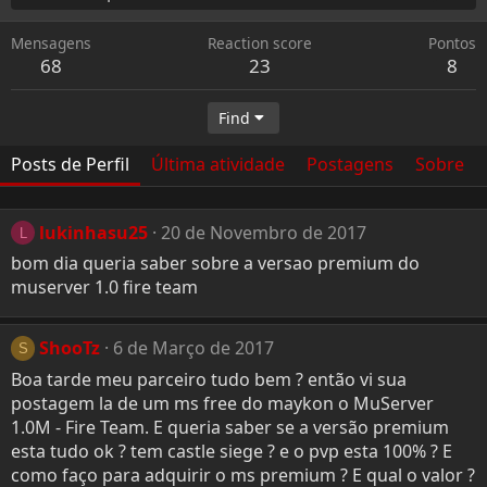
Mensagens
Reaction score
Pontos
68
23
8
Find
Posts de Perfil
Última atividade
Postagens
Sobre
lukinhasu25
20 de Novembro de 2017
L
bom dia queria saber sobre a versao premium do
muserver 1.0 fire team
ShooTz
6 de Março de 2017
S
Boa tarde meu parceiro tudo bem ? então vi sua
postagem la de um ms free do maykon o MuServer
1.0M - Fire Team. E queria saber se a versão premium
esta tudo ok ? tem castle siege ? e o pvp esta 100% ? E
como faço para adquirir o ms premium ? E qual o valor ?