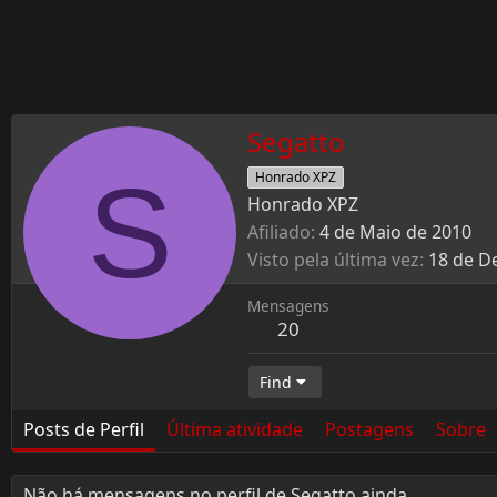
Segatto
S
Honrado XPZ
Honrado XPZ
Afiliado
4 de Maio de 2010
Visto pela última vez
18 de D
Mensagens
20
Find
Posts de Perfil
Última atividade
Postagens
Sobre
Não há mensagens no perfil de Segatto ainda.