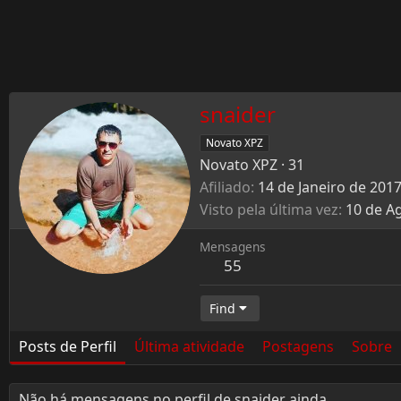
snaider
Novato XPZ
Novato XPZ
·
31
Afiliado
14 de Janeiro de 201
Visto pela última vez
10 de A
Mensagens
55
Find
Posts de Perfil
Última atividade
Postagens
Sobre
Não há mensagens no perfil de snaider ainda.