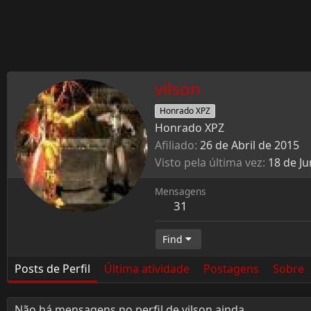
vilson
Honrado XPZ
Honrado XPZ
Afiliado
26 de Abril de 2015
Visto pela última vez
18 de J
Mensagens
31
Find
Posts de Perfil
Última atividade
Postagens
Sobre
Não há mensagens no perfil de vilson ainda.