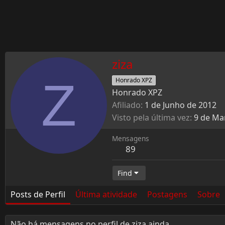
ziza
Z
Honrado XPZ
Honrado XPZ
Afiliado
1 de Junho de 2012
Visto pela última vez
9 de Ma
Mensagens
89
Find
Posts de Perfil
Última atividade
Postagens
Sobre
Não há mensagens no perfil de ziza ainda.