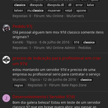
classico
dbexpsda
dbexpsda.dll
dll
error
kelve
kelven
mu
classico
muserver
retail
xpzone
Repostas: 0
Fórum:
Mu Online - MuServers
Pedido 97j
Olá pessoal alguem tem msv 97d classico somente itens
originais'?
Kaneki
Tópico
6 de Julho de 2016
97d
classico
Repostas: 1
Fórum:
MU Online Admin - Pedidos
preciso de indicação para profissional em criar
um 97d
estou montando um servidor 97d e preciso de uma
empresa ou profissional serio para contratar o serviço
Muniitec
Tópico
12 de Junho de 2016
classico
Repostas: 0
Fórum:
Bate Papo Zone
regras
Desenvolvimento ( Servidor 97d)
J
Bom dia galera beleza? Estou em teste de um servidor
classico 97 que em breve quero abrir, vou passar as