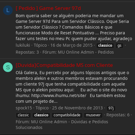
[ Pedido ] Game Server 97d
L
Bom queria saber se alguém poderia me mandar um
Game Server 97d Para um Servidor Clássico. Oque Seria
um Servidor Clássico ? Comandos Básicos e que
funcionasse Modo de Reset Pontuativo ... Preciso para
fazer uns testes no meu Pc quem puder ajudar, agradeço
lukiluki
Tópico
16 de Março de 2015
classico
gs
Repostas: 3
Fórum:
MU Online Admin - Pedidos
[Duvida]Compatibilidade MS com Cliente
S
Olá Galera, Eu percebi por alguns tópicos antigos que o
membro alekin e outros membros estavam procurando
um cliente 97J que tenha compatibilidade com aquele
MS que o alekin postou aqui: Eu achei o site do novo
ihumu: http://www.ihumu.net/site/ Eu também estou
com um projeto de...
spock15
Tópico
25 de Novembro de 2013
97j
Repostas: 6
classic
classico
compatibilidade
musever
Fórum:
MU Online Admin - Dúvidas e Pedidos
Solucionados