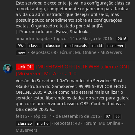
Este servidor, é excelente, ja vai na configuração clássica
a moda antiga, completamente organizado para facilitar
a vida do administrador que desejar utiliza-lo, mas
possuir pouco entendimento sobre as configurações
exatas. Organizado e testado por : AllanJPA
| Programado por : Fyuza, Shadook...
amandrinhagata
Tópico
14 de Março de 2016
2016
99z
classic
classico
mudaridavils
mudd
muserver
Repostas: 68
Fórum:
Mu Online - MuServers
new
[MUSERVER OFF][SITE WEB ,cliente ON]
Link Off
[MuServer] Mu Arena 1.0
Versão do Servidor: 1.0zComandos do Servidor: /Post
/BauEstrutura do GameServer: 99,9% SERVIDOR FICOU
ONLINE 2005 A 2014 como não estarei mais utilizar o
servidor estou liberando os dados do server para galera
que curte um servidor classico. OBS: Contem todas as
DBS desde 2005 a...
felt157
Tópico
17 de Dezembro de 2015
97
99
Repostas: 48
Fórum:
Mu Online -
classico
mu 1.0
MuServers