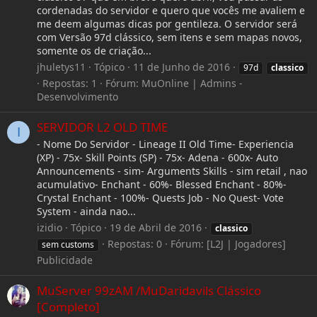
cordenadas do servidor e quero que vocês me avaliem e
me deem algumas dicas por gentileza. O servidor será
com Versão 97d clássico, sem itens e sem mapas novos,
somente os de criação...
jhuletys11
Tópico
11 de Junho de 2016
97d
classico
Repostas: 1
Fórum:
MuOnline | Admins -
Desenvolvimento
SERVIDOR L2 OLD TIME
I
- Nome Do Servidor - Lineage II Old Time- Experiencia
(XP) - 75x- Skill Points (SP) - 75x- Adena - 600x- Auto
Announcements - sim- Arguments Skills - sim retail , nao
acumulativo- Enchant - 60%- Blessed Enchant - 80%-
Crystal Enchant - 100%- Quests Job - No Quest- Vote
System - ainda nao...
izidio
Tópico
19 de Abril de 2016
classico
Repostas: 0
Fórum:
[L2J | Jogadores]
sem customs
Publicidade
MuServer 99zAM /MuDaridavils Clássico
[Completo]