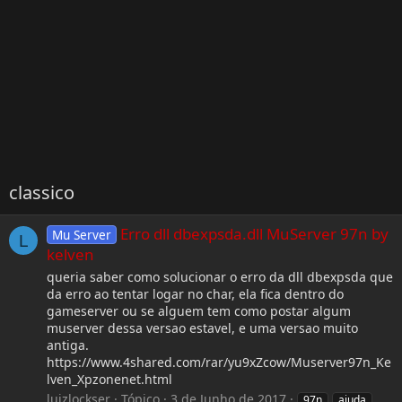
classico
Erro dll dbexpsda.dll MuServer 97n by
Mu Server
L
kelven
queria saber como solucionar o erro da dll dbexpsda que
da erro ao tentar logar no char, ela fica dentro do
gameserver ou se alguem tem como postar algum
muserver dessa versao estavel, e uma versao muito
antiga.
https://www.4shared.com/rar/yu9xZcow/Muserver97n_Ke
lven_Xpzonenet.html
luizlockser
Tópico
3 de Junho de 2017
97n
ajuda