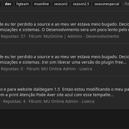
Re
dev
hgteam
muonline
season2
season2.5
seasonespecial
de eu ter perdido a source e ao meu ver estava meio bugado. Dec
mizações e sistemas. O Desenvolvimento sera um poco lento pelo 
Repostas: 57
Fórum:
MuOnline | Admins - Desenvolvimento
de eu ter perdido a source e ao meu ver estava meio bugado. Dec
zações e sistemas. Irei sim liberar uma versão do plugin free...
Repostas: 0
Fórum:
MU Online Admin - Lixeira
lho e para website daldegam 1.5 Entao estou modificando o meu p
em a print Atenção Pode Aver site azul com esse tempalte...
Repostas: 4
Fórum:
MU Online Admin - Lixeira