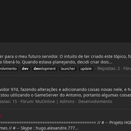
r para o meu futuro servidor. O intuito de ter criado este tópico,
 liberá-lo. Quando estava planejando, decidi criar dois...
Repostas: 2
Fór
olvimento
dev
dev
elopment
launcher
update
or 97d, fazendo alterações e adicionando coisas novas nele, e ho
stou utilizando o GameServer do Antonio, portanto algumas coisas
ostas: 15
Fórum:
MuOnline | Admins - Desenvolvimento
l
===================================== // # -- Projeto HGPlugin
es // # -- Skype : hugo.alexandre.777...