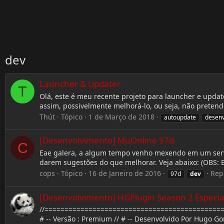
dev
Launcher & Updater
T
Olá, este é meu recente projeto para launcher e update
assim, possivelmente melhorá-lo, ou seja, não pretendo
Thút
Tópico
1 de Março de 2018
autoupdate
desenv
[Desenvolvimento] MuOnline 97d
C
Eae galera, a algum tempo venho mexendo em um servid
darem sugestões do que melhorar. Veja abaixo: (OBS: E
cops
Tópico
16 de Janeiro de 2016
Rep
97d
dev
[Desenvolvimento] HGPlugin Season 2 Especia
//=================================================
# -- Versão : Premium // # -- Desenvolvido Por Hugo Gom