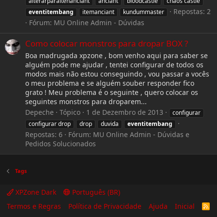
alterarparaitenanciant
anciant
bloodcastle
chaos castle
Repostas: 2
eventitembang
itemanciant
kundummaster
Fórum:
MU Online Admin - Dúvidas
Como colocar monstros para dropar BOX ?
Boa madrugada xpzone , bom venho aqui para saber se
alguém pode me ajudar , tentei configurar de todos os
modos mais não estou conseguindo , vou passar a vocês
o meu problema e se alguém souber responder fico
grato ! Meu problema é o seguinte , quero colocar os
seguintes monstros para droparem...
Depeche
Tópico
1 de Dezembro de 2013
configurar
configurar drop
drop
duvida
eventitembang
Repostas: 6
Fórum:
MU Online Admin - Dúvidas e
Pedidos Solucionados
Tags
XPZone Dark
Português (BR)
Termos e Regras
Política de Privacidade
Ajuda
Inicial
R
S