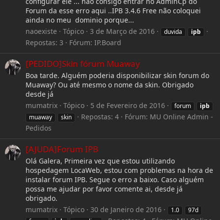
configurar ele ... nao consigo entrar no AdminCp do
Forum da esse erro aqui ..IPB 3.4.6 Free não coloquei
ainda no meu dominio porque...
naoexiste
Tópico
3 de Março de 2016
duvida
ipb
Repostas: 3
Fórum:
IP.Board
[PEDIDO]Skin fórum Muaway
Boa tarde. Alguém poderia disponibilizar skin forum do
Muaway? Ou até mesmo o nome da skin. Obrigado
desde já
mumatrix
Tópico
5 de Fevereiro de 2016
forum
ipb
Repostas: 4
Fórum:
MU Online Admin -
muaway
skin
Pedidos
[AJUDA]Forum IPB
Olá Galera, Primeira vez que estou utilizando
hospedagem LocaWeb, estou com problemas na hora de
instalar forum IPB. Segue o erro a baixo. Caso alguém
possa me ajudar por favor comente ai, desde já
obrigado.
mumatrix
Tópico
30 de Janeiro de 2016
1.0
97d