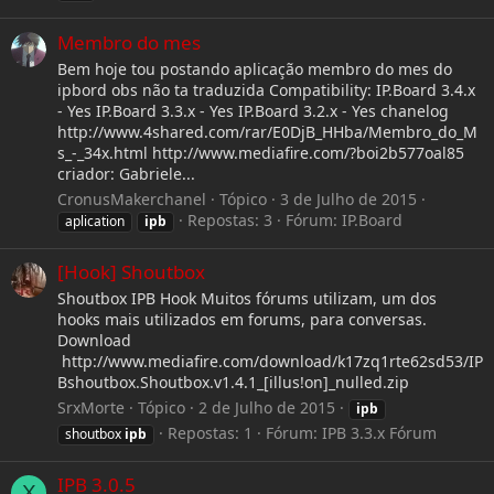
Membro do mes
Bem hoje tou postando aplicação membro do mes do
ipbord obs não ta traduzida Compatibility: IP.Board 3.4.x
- Yes IP.Board 3.3.x - Yes IP.Board 3.2.x - Yes chanelog
http://www.4shared.com/rar/E0DjB_HHba/Membro_do_M
s_-_34x.html http://www.mediafire.com/?boi2b577oal85
criador: Gabriele...
CronusMakerchanel
Tópico
3 de Julho de 2015
Repostas: 3
Fórum:
IP.Board
aplication
ipb
[Hook] Shoutbox
Shoutbox IPB Hook Muitos fórums utilizam, um dos
hooks mais utilizados em forums, para conversas.
Download
http://www.mediafire.com/download/k17zq1rte62sd53/IP
Bshoutbox.Shoutbox.v1.4.1_[illus!on]_nulled.zip
SrxMorte
Tópico
2 de Julho de 2015
ipb
Repostas: 1
Fórum:
IPB 3.3.x Fórum
shoutbox
ipb
IPB 3.0.5
X