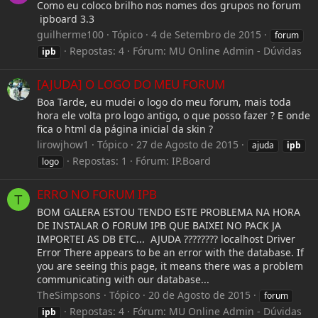
Como eu coloco brilho nos nomes dos grupos no forum
ipboard 3.3
guilherme100
Tópico
4 de Setembro de 2015
forum
Repostas: 4
Fórum:
MU Online Admin - Dúvidas
ipb
[AJUDA] O LOGO DO MEU FORUM
Boa Tarde, eu mudei o logo do meu forum, mais toda
hora ele volta pro logo antigo, o que posso fazer ? E onde
fica o html da página inicial da skin ?
lirowjhow1
Tópico
27 de Agosto de 2015
ajuda
ipb
Repostas: 1
Fórum:
IP.Board
logo
ERRO NO FORUM IPB
T
BOM GALERA ESTOU TENDO ESTE PROBLEMA NA HORA
DE INSTALAR O FORUM IPB QUE BAIXEI NO PACK JA
IMPORTEI AS DB ETC... AJUDA ???????? localhost Driver
Error There appears to be an error with the database. If
you are seeing this page, it means there was a problem
communicating with our database...
TheSimpsons
Tópico
20 de Agosto de 2015
forum
Repostas: 4
Fórum:
MU Online Admin - Dúvidas
ipb