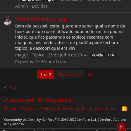
Admin - Dúvidas
Nome de hook ou app
Bom dia pessoal, estou querendo saber qual o nome da
hook ou é app que é utilizado aqui no forum na pagina
inicial, que fica passando os topicos recentes com
imagens. aos moderadores de plantão pode fechar o
topico ja descobri qual era vlw
magtjr
Tópico
25 de Julho de 2014
duvida
ipb
Repostas: 0
Fórum:
Lixão
Last
1 of 2
Próxima
Tags
XPZone Dark
Português (BR)
Termos e Regras
Política de Privacidade
Ajuda
Inicial
R
S
S
®
Community platform by XenForo
© 2010-2022 XenForo Ltd.
|
Xenforo Add-ons
© by ©XenTR
Top