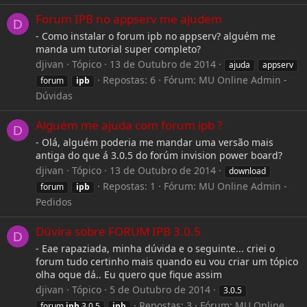
Forum IPB no appserv me ajudem
D
- Como instalar o forum ipb no appserv? alguém me
manda um tutorial super completo?
djivan
Tópico
13 de Outubro de 2014
ajuda
appserv
Repostas: 6
Fórum:
MU Online Admin -
forum
ipb
Dúvidas
Alguém me ajuda com forum ipb ?
D
- Olá, alguém poderia me mandar uma versão mais
antiga do que á 3.0.5 do forúm invision power board?
djivan
Tópico
13 de Outubro de 2014
download
Repostas: 1
Fórum:
MU Online Admin -
forum
ipb
Pedidos
Dúvira sobre FORUM IPB 3.0.5
D
- Eae rapaziada, minha dúvida e o seguinte... criei o
forum tudo certinho mais quando eu vou criar um tópico
olha oque dá.. Eu quero que fique assim
djivan
Tópico
5 de Outubro de 2014
3.0.5
Repostas: 3
Fórum:
MU Online
forum
ipb
3.0.5
ipb