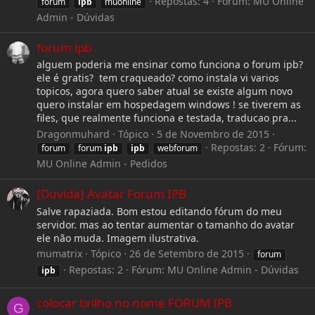
Repostas: 4
Fórum:
MU Online
forum
ipb
muonline
Admin - Dúvidas
forum ipb
alguem poderia me ensinar como funciona o forum ipb?
ele é gratis? tem craqueado? como instala vi varios
topicos, agora quero saber atual se existe algum novo
quero instalar em hospedagem windows ! se tiverem as
files, que realmente funciona e testada, traducao pra...
Dragonmuhard
Tópico
5 de Novembro de 2015
Repostas: 2
Fórum:
forum
forum
ipb
ipb
webforum
MU Online Admin - Pedidos
[Duvida] Avatar Forum IPB
Salve rapaziada. Bom estou editando fórum do meu
servidor. mas ao tentar aumentar o tamanho do avatar
ele não muda. Imagem ilustrativa.
mumatrix
Tópico
26 de Setembro de 2015
forum
Repostas: 2
Fórum:
MU Online Admin - Dúvidas
ipb
colocar brilho no nome FORUM IPB
G