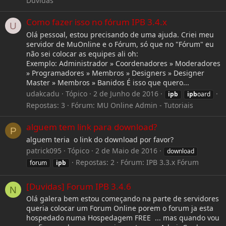
Dúvidas
Como fazer isso no fórum IPB 3.4.x
U
Olá pessoal, estou precisando de uma ajuda. Criei meu
servidor de MuOnline e o Fórum, só que no "Fórum" eu
não sei colocar as equipes ali oh:
Exemplo: Administrador » Coordenadores » Moderadores
» Programadores » Membros » Designers » Designer
Master » Membros » Banidos É isso que quero...
udakcadu
Tópico
2 de Junho de 2016
ipb
ipb
oard
Repostas: 3
Fórum:
MU Online Admin - Tutoriais
alguem tem link para download?
P
alguem teria o link do download por favor?
patrick095
Tópico
2 de Maio de 2016
download
Repostas: 2
Fórum:
IPB 3.3.x Fórum
forum
ipb
[Duvidas] Forum IPB 3.4.6
N
Olá galera bem estou começando na parte de servidores
queria colocar um Forum Online porem o forum ja esta
hospedado numa Hospedagem FREE ... mas quando vou