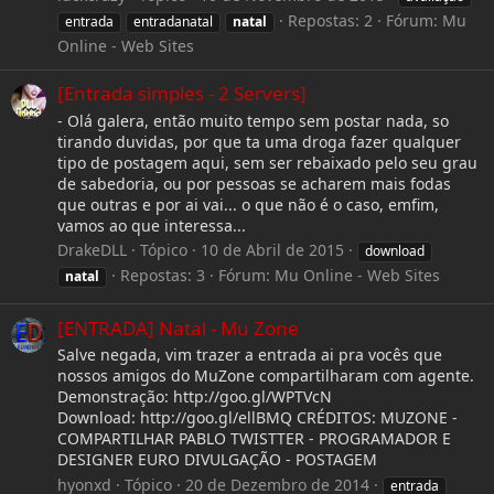
Repostas: 2
Fórum:
Mu
entrada
entradanatal
natal
Online - Web Sites
[Entrada simples - 2 Servers]
- Olá galera, então muito tempo sem postar nada, so
tirando duvidas, por que ta uma droga fazer qualquer
tipo de postagem aqui, sem ser rebaixado pelo seu grau
de sabedoria, ou por pessoas se acharem mais fodas
que outras e por ai vai... o que não é o caso, emfim,
vamos ao que interessa...
DrakeDLL
Tópico
10 de Abril de 2015
download
Repostas: 3
Fórum:
Mu Online - Web Sites
natal
[ENTRADA] Natal - Mu Zone
Salve negada, vim trazer a entrada ai pra vocês que
nossos amigos do MuZone compartilharam com agente.
Demonstração: http://goo.gl/WPTVcN
Download: http://goo.gl/ellBMQ CRÉDITOS: MUZONE -
COMPARTILHAR PABLO TWISTTER - PROGRAMADOR E
DESIGNER EURO DIVULGAÇÃO - POSTAGEM
hyonxd
Tópico
20 de Dezembro de 2014
entrada