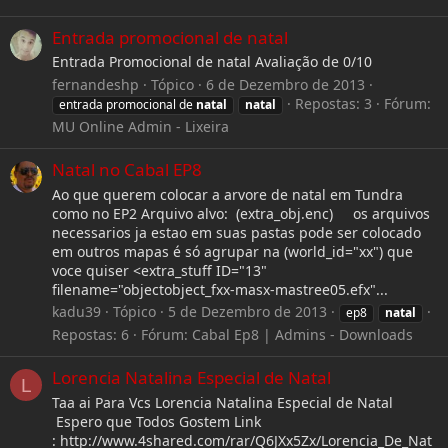
Entrada promocional de natal
Entrada Promocional de natal Avaliação de 0/10
fernandeshp
Tópico
6 de Dezembro de 2013
Repostas: 3
Fórum:
entrada promocional de
natal
natal
MU Online Admin - Lixeira
Natal no Cabal EP8
Ao que querem colocar a arvore de natal em Tundra
como no EP2 Arquivo alvo: (extra_obj.enc) os arquivos
necessarios ja estao em suas pastas pode ser colocado
em outros mapas é só agrupar na (world_id="xx") que
voce quiser <extra_stuff ID="13"
filename="objectobject_fxx-masx-mastree05.efx"...
kadu39
Tópico
5 de Dezembro de 2013
ep8
natal
Repostas: 6
Fórum:
Cabal Ep8 | Admins - Downloads
Lorencia Natalina Especial de Natal
L
Taa ai Para Vcs Lorencia Natalina Especial de Natal
Espero que Todos Gostem Link
: http://www.4shared.com/rar/Q6JXx5Zx/Lorencia_De_Nat