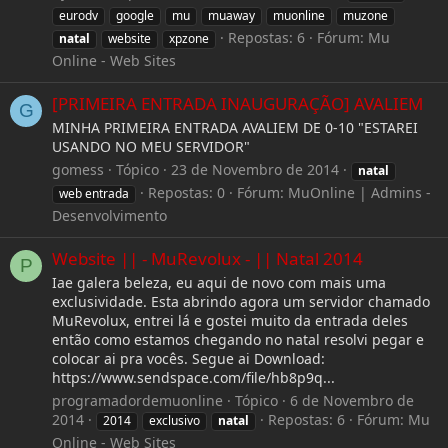
eurodv
google
mu
muaway
muonline
muzone
Repostas: 6
Fórum:
Mu
natal
website
xpzone
Online - Web Sites
[PRIMEIRA ENTRADA INAUGURAÇÃO] AVALIEM
G
MINHA PRIMEIRA ENTRADA AVALIEM DE 0-10 "ESTAREI
USANDO NO MEU SERVIDOR"
gomess
Tópico
23 de Novembro de 2014
natal
Repostas: 0
Fórum:
MuOnline | Admins -
web entrada
Desenvolvimento
Website || - MuRevolux - || Natal 2014
P
Iae galera beleza, eu aqui de novo com mais uma
exclusividade. Esta abrindo agora um servidor chamado
MuRevolux, entrei lá e gostei muito da entrada deles
então como estamos chegando no natal resolvi pegar e
colocar ai pra vocês. Segue ai Download:
https://www.sendspace.com/file/hb8p9q...
programadordemuonline
Tópico
6 de Novembro de
2014
Repostas: 6
Fórum:
Mu
2014
exclusivo
natal
Online - Web Sites