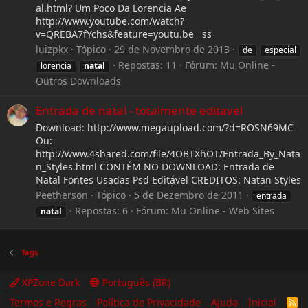
al.html? Um Poco Da Lorencia Ae
http://www.youtube.com/watch?
v=QREBA7fYchs&feature=youtu.be ss
luizpkx
Tópico
29 de Novembro de 2013
de
especial
Repostas: 11
Fórum:
Mu Online -
lorencia
natal
Outros Downloads
Entrada de natal - totalmente editavel
Download: http://www.megaupload.com/?d=ROSN69MC
Ou:
http://www.4shared.com/file/4OBTXhOT/Entrada_By_Nata
n_Styles.html CONTÉM NO DOWNLOAD: Entrada de
Natal Fontes Usadas Psd Editável CREDITOS: Natan Styles
Peetherson
Tópico
5 de Dezembro de 2011
entrada
Repostas: 6
Fórum:
Mu Online - Web Sites
natal
Tags
XPZone Dark
Português (BR)
Termos e Regras
Política de Privacidade
Ajuda
Inicial
R